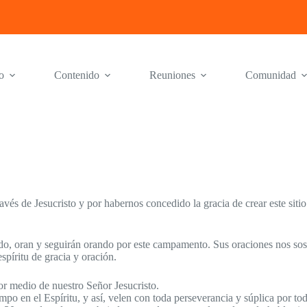
o
Contenido
Reuniones
Comunidad
vés de Jesucristo y por habernos concedido la gracia de crear este sit
o, oran y seguirán orando por este campamento. Sus oraciones nos sost
píritu de gracia y oración.
por medio de nuestro Señor Jesucristo.
po en el Espíritu, y así, velen con toda perseverancia y súplica por to