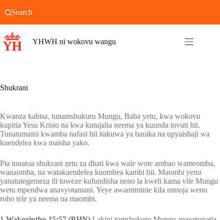
Skip
Search
to
content
YHWH ni wokovu wangu
Shukrani
Kwanza kabisa, tunamshukuru Mungu, Baba yetu, kwa wokovu
kupitia Yesu Kristo na kwa kutujalia neema ya kuunda tovuti hii.
Tunatumaini kwamba nafasi hii itakuwa ya baraka na upyaishaji wa
kuendelea kwa maisha yako.
Pia tunatoa shukrani zetu za dhati kwa wale wote ambao wameomba,
wanaomba, na watakaendelea kuombea kambi hii. Maombi yenu
yanatutegemeza ili tuweze kufundisha neno la kweli kama vile Mungu
wetu mpendwa anavyotamani. Yeye awamiminie kila mmoja wenu
roho tele ya neema na maombi.
1 Wakorintho 15:57 (BHN)
Lakini tumshukuru Mungu anayetupatia