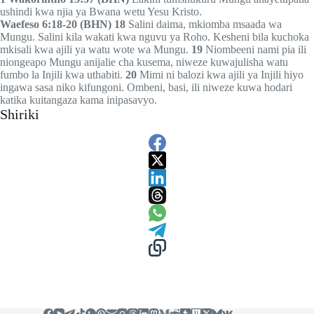
ushindi kwa njia ya Bwana wetu Yesu Kristo.
Waefeso 6:18-20 (BHN)
18
Salini daima, mkiomba msaada wa
Mungu. Salini kila wakati kwa nguvu ya Roho. Kesheni bila kuchoka
mkisali kwa ajili ya watu wote wa Mungu.
19
Niombeeni nami pia ili
niongeapo Mungu anijalie cha kusema, niweze kuwajulisha watu
fumbo la Injili kwa uthabiti.
20
Mimi ni balozi kwa ajili ya Injili hiyo
ingawa sasa niko kifungoni. Ombeni, basi, ili niweze kuwa hodari
katika kuitangaza kama inipasavyo.
Shiriki