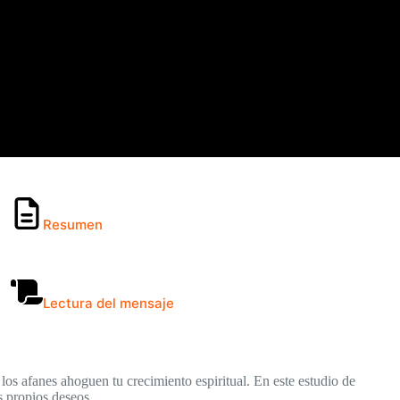
Resumen
Lectura del mensaje
 los afanes ahoguen tu crecimiento espiritual. En este estudio de
s propios deseos.