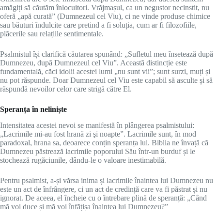
amăgiți să căutăm înlocuitori. Vrăjmașul, ca un negustor necinstit, nu
oferă „apă curată” (Dumnezeul cel Viu), ci ne vinde produse chimice
sau băuturi îndulcite care pretind a fi soluția, cum ar fi filozofiile,
plăcerile sau relațiile sentimentale.
Psalmistul își clarifică căutarea spunând: „Sufletul meu însetează după
Dumnezeu, după Dumnezeul cel Viu”. Această distincție este
fundamentală, căci idolii acestei lumi „nu sunt vii”; sunt surzi, muți și
nu pot răspunde. Doar Dumnezeul cel Viu este capabil să asculte și să
răspundă nevoilor celor care strigă către El.
Speranța în neliniște
Intensitatea acestei nevoi se manifestă în plângerea psalmistului:
„Lacrimile mi-au fost hrană zi şi noapte”. Lacrimile sunt, în mod
paradoxal, hrana sa, deoarece conțin speranța lui. Biblia ne învață că
Dumnezeu păstrează lacrimile poporului Său într-un burduf și le
stochează rugăciunile, dându-le o valoare inestimabilă.
Pentru psalmist, a-și vărsa inima și lacrimile înaintea lui Dumnezeu nu
este un act de înfrângere, ci un act de credință care va fi păstrat și nu
ignorat. De aceea, el încheie cu o întrebare plină de speranță: „Când
mă voi duce și mă voi înfățișa înaintea lui Dumnezeu?”