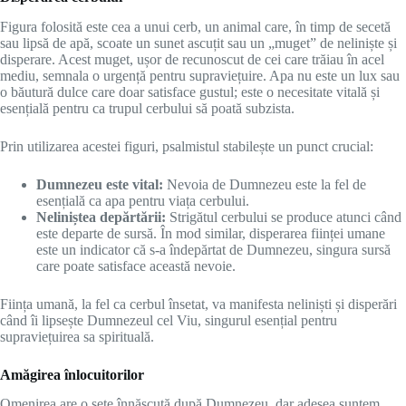
Figura folosită este cea a unui cerb, un animal care, în timp de secetă
sau lipsă de apă, scoate un sunet ascuțit sau un „muget” de neliniște și
disperare. Acest muget, ușor de recunoscut de cei care trăiau în acel
mediu, semnala o urgență pentru supraviețuire. Apa nu este un lux sau
o băutură dulce care doar satisface gustul; este o necesitate vitală și
esențială pentru ca trupul cerbului să poată subzista.
Prin utilizarea acestei figuri, psalmistul stabilește un punct crucial:
Dumnezeu este vital:
Nevoia de Dumnezeu este la fel de
esențială ca apa pentru viața cerbului.
Neliniștea depărtării:
Strigătul cerbului se produce atunci când
este departe de sursă. În mod similar, disperarea ființei umane
este un indicator că s-a îndepărtat de Dumnezeu, singura sursă
care poate satisface această nevoie.
Ființa umană, la fel ca cerbul însetat, va manifesta neliniști și disperări
când îi lipsește Dumnezeul cel Viu, singurul esențial pentru
supraviețuirea sa spirituală.
Amăgirea înlocuitorilor
Omenirea are o sete înnăscută după Dumnezeu, dar adesea suntem