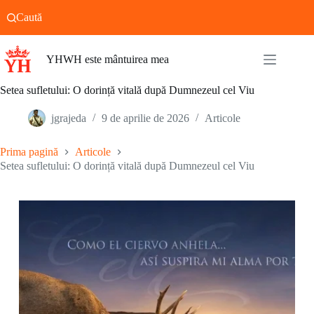
Sari
Caută
la
conținut
YHWH este mântuirea mea
Setea sufletului: O dorință vitală după Dumnezeul cel Viu
jgrajeda
9 de aprilie de 2026
Articole
Prima pagină
Articole
Setea sufletului: O dorință vitală după Dumnezeul cel Viu