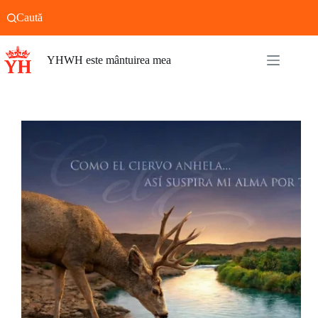
Sari
Caută
la
conținut
YHWH este mântuirea mea