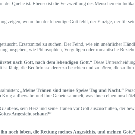
rn der Quelle ist. Ebenso ist die Verzweiflung des Menschen ein Indikat
 zeigen, wenn ihm der lebendige Gott fehlt, der Einzige, der für sein 
täuscht, Ersatzmittel zu suchen. Der Feind, wie ein unehrlicher Händle
Lösung ausgeben, wie Philosophien, Vergnügen oder romantische Bezieh
ürstet nach Gott, nach dem lebendigen Gott.“
Diese Unterscheidung i
 ist fähig, die Bedürfnisse derer zu beachten und zu hören, die zu Ihm 
Psalmisten:
„Meine Tränen sind meine Speise Tag und Nacht.“
Parad
nem Krug aufbewahrt und ihre Gebete sammelt, was ihnen einen unschätzb
 Glaubens, sein Herz und seine Tränen vor Gott auszuschütten, der bewa
ottes Angesicht schaue?“
ihn noch loben, die Rettung meines Angesichts, und meinen Gott.