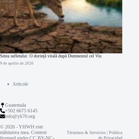
Setea sufletului: O dorință vitală după Dumnezeul cel Viu
9 de aprilie de 2026
Articole
Guatemala
+502 6675 6145
info@yh70.org
© 2026 - YHWH este
mântuirea mea. Content
Términos & Servicios
|
Política
licensed under CC BY-NC-
de Privacidad