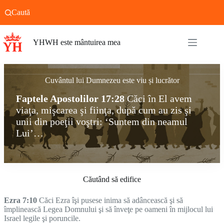
Sari
Caută
la
conținut
YHWH este mântuirea mea
Cuvântul lui Dumnezeu este viu și lucrător
Faptele Apostolilor
17:28
Căci în El avem
viaţa, mişcarea şi fiinţa, după cum au zis şi
unii din poeţii voştri: ‘Suntem din neamul
Lui’…
Căutând să edifice
Ezra 7:10
Căci Ezra îşi pusese inima să adâncească şi să
împlinească Legea Domnului şi să înveţe pe oameni în mijlocul lui
Israel legile şi poruncile.