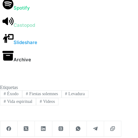
Spotify
Castopod
Slideshare
Archive
Etiquetas
#
Éxodo
#
Fiestas solemnes
#
Levadura
#
Vida espiritual
#
Videos