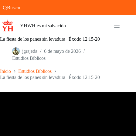
Saltar
Buscar
al
contenido
YHWH es mi salvación
La fiesta de los panes sin levadura | Éxodo 12:15-20
jgrajeda
6 de mayo de 2026
Estudios Bíblicos
Inicio
Estudios Bíblicos
La fiesta de los panes sin levadura | Éxodo 12:15-20