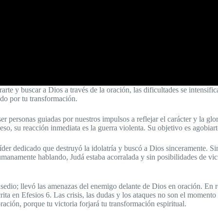
arte y buscar a Dios a través de la oración, las dificultades se intensif
ado por tu transformación.
 personas guiadas por nuestros impulsos a reflejar el carácter y la glo
so, su reacción inmediata es la guerra violenta. Su objetivo es agobiart
 líder dedicado que destruyó la idolatría y buscó a Dios sinceramente. 
umanamente hablando, Judá estaba acorralada y sin posibilidades de vict
l asedio; llevó las amenazas del enemigo delante de Dios en oración. En r
crita en Efesios 6. Las crisis, las dudas y los ataques no son el momento
ción, porque tu victoria forjará tu transformación espiritual.