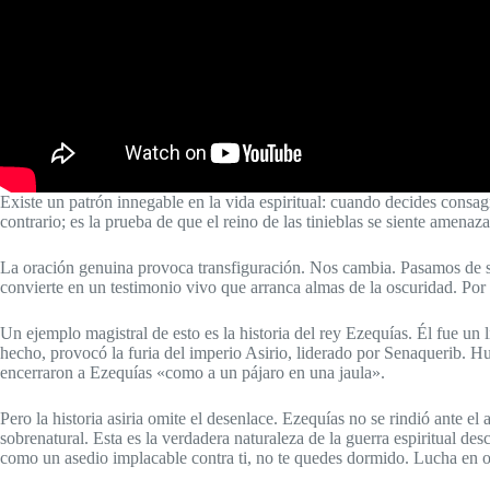
Existe un patrón innegable en la vida espiritual: cuando decides consagr
contrario; es la prueba de que el reino de las tinieblas se siente amenaz
La oración genuina provoca transfiguración. Nos cambia. Pasamos de ser
convierte en un testimonio vivo que arranca almas de la oscuridad. Por e
Un ejemplo magistral de esto es la historia del rey Ezequías. Él fue un
hecho, provocó la furia del imperio Asirio, liderado por Senaquerib. H
encerraron a Ezequías «como a un pájaro en una jaula».
Pero la historia asiria omite el desenlace. Ezequías no se rindió ante e
sobrenatural. Esta es la verdadera naturaleza de la guerra espiritual des
como un asedio implacable contra ti, no te quedes dormido. Lucha en ora