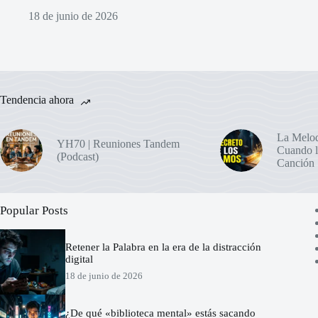
18 de junio de 2026
Tendencia ahora
La Melod
YH70 | Reuniones Tandem
Cuando l
(Podcast)
Canción
Popular Posts
Retener la Palabra en la era de la distracción
digital
18 de junio de 2026
¿De qué «biblioteca mental» estás sacando