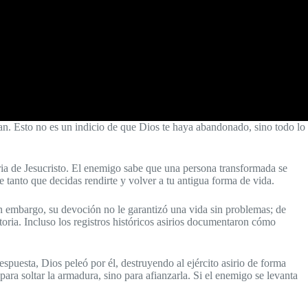
ican. Esto no es un indicio de que Dios te haya abandonado, sino todo lo
ria de Jesucristo. El enemigo sabe que una persona transformada se
e tanto que decidas rendirte y volver a tu antigua forma de vida.
Sin embargo, su devoción no le garantizó una vida sin problemas; de
oria. Incluso los registros históricos asirios documentaron cómo
espuesta, Dios peleó por él, destruyendo al ejército asirio de forma
 para soltar la armadura, sino para afianzarla. Si el enemigo se levanta