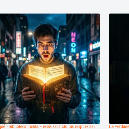
ué «biblioteca mental» estás sacando tus respuestas?
La verdader