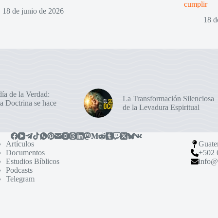
cumplir
18 de junio de 2026
18 d
ía de la Verdad:
La Transformación Silenciosa
a Doctrina se hace
de la Levadura Espiritual
Artículos
Guate
Documentos
+502 
Estudios Bíblicos
info@
Podcasts
Telegram