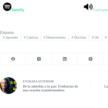
Spotify
Castopo
Etiquetas
#
Aprender
#
Cánticos
#
Deuteronomio
#
Doctrina
#
Oír
#
ENTRADA
ANTERIOR
De la soberbia a la paz: Evidencias de
La
una oración transformadora