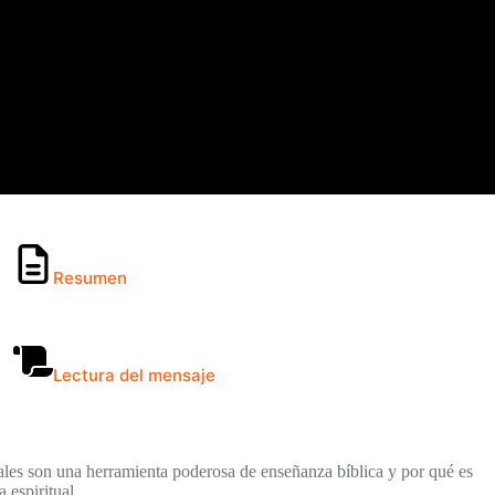
Resumen
Lectura del mensaje
ales son una herramienta poderosa de enseñanza bíblica y por qué es
 espiritual.