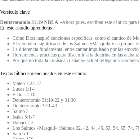
Versículo clave
Deuteronomio 31:19 NBLA
»Ahora pues, escriban este cántico para us
En este estudio aprenderás
Cómo Dios inspiró canciones específicas, como el cántico de Moi
El verdadero significado de los Salmos «Masquil» y su propósito 
La diferencia fundamental entre cantar impulsado por las emocion
Herramientas prácticas para discernir si la doctrina en las alaba
Por qué no toda la «música cristiana» actual refleja una verdader
Textos bíblicos mencionados en este estudio
Mateo 7:24-27
Lucas 1:1-4
Esdras 7:10
Deuteronomio 31:19-22 y 31:30
Deuteronomio 32:1-43
Salmo 3
Isaías 5:1-7
Habacuc 3
Los Salmos «Masquil» (Salmos 32, 42, 44, 45, 53, 54, 55, 74, 7
Salmo 1