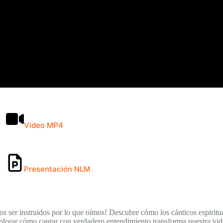
Video MP4
Presentación NLM
s ser instruidos por lo que oímos! Descubre cómo los cánticos espiritu
plorar cómo cantar con verdadero entendimiento transforma nuestra vida