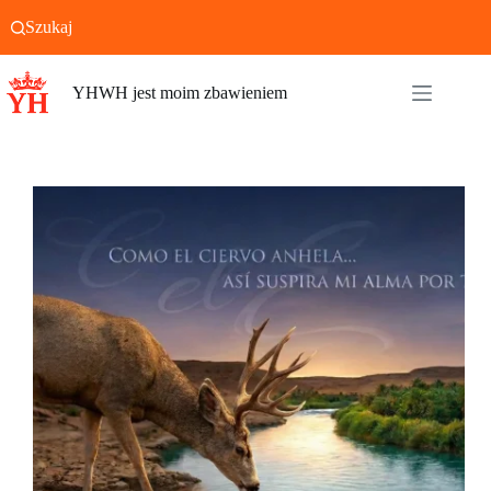
Przejdź
Szukaj
do
treści
YHWH jest moim zbawieniem