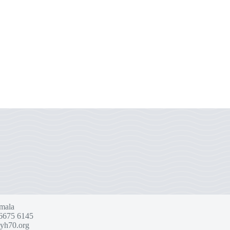
mala
6675 6145
yh70.org