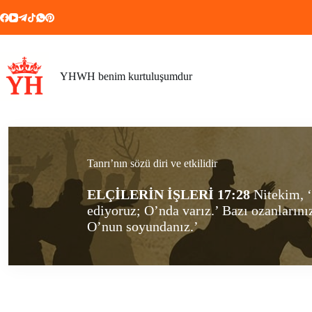
Skip
to
content
YHWH benim kurtuluşumdur
Tanrı’nın sözü diri ve etkilidir
ELÇİLERİN İŞLERİ 17:28
Nitekim, ‘
ediyoruz; O’nda varız.’ Bazı ozanlarınızı
O’nun soyundanız.’