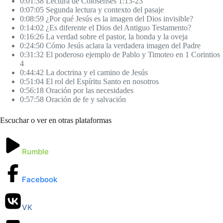
0:01:38 Lectura de Colosenses 1:13-23
0:07:05 Segunda lectura y contexto del pasaje
0:08:59 ¿Por qué Jesús es la imagen del Dios invisible?
0:14:02 ¿Es diferente el Dios del Antiguo Testamento?
0:16:26 La verdad sobre el pastor, la honda y la oveja
0:24:50 Cómo Jesús aclara la verdadera imagen del Padre
0:31:32 El poderoso ejemplo de Pablo y Timoteo en 1 Corintios
4
0:44:42 La doctrina y el camino de Jesús
0:51:04 El rol del Espíritu Santo en nosotros
0:56:18 Oración por las necesidades
0:57:58 Oración de fe y salvación
Escuchar o ver en otras plataformas
Rumble
Facebook
VK