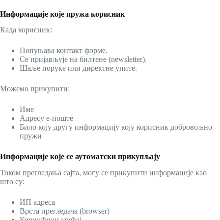
Информације које пружа корисник
Када корисник:
Попуњава контакт форме.
Се пријављује на билтене (newsletter).
Шаље поруке или директне упите.
Можемо прикупити:
Име
Адресу е-поште
Било коју другу информацију коју корисник добровољно
пружи
Информације које се аутоматски прикупљају
Током прегледања сајта, могу се прикупити информације као
што су:
ИП адреса
Врста прегледача (browser)
Коришћени уређај