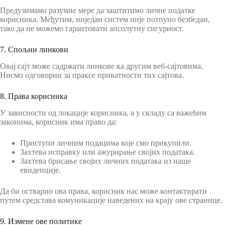
Предузимамо разумне мере да заштитимо личне податке
корисника. Међутим, ниједан систем није потпуно безбедан,
тако да не можемо гарантовати апсолутну сигурност.
7. Спољни линкови
Овај сајт може садржати линкове ка другим веб-сајтовима.
Нисмо одговорни за праксе приватности тих сајтова.
8. Права корисника
У зависности од локације корисника, а у складу са важећим
законима, корисник има право да:
Приступи личним подацима које смо прикупили.
Захтева исправку или ажурирање својих података.
Захтева брисање својих личних података из наше
евиденције.
Да би остварио ова права, корисник нас може контактирати
путем средстава комуникације наведених на крају ове странице.
9. Измене ове политике