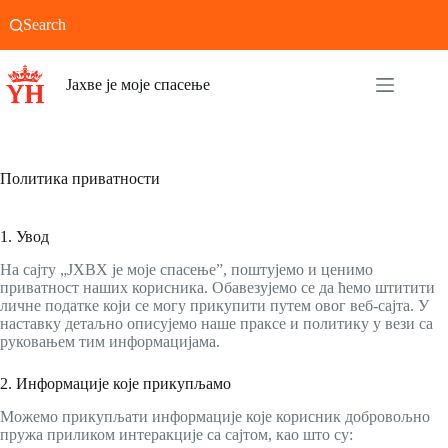
Skip
Search
to
content
Јахве је моје спасење
Политика приватности
1. Увод
На сајту „ЈХВХ је моје спасење”, поштујемо и ценимо
приватност наших корисника. Обавезујемо се да ћемо штитити
личне податке који се могу прикупити путем овог веб-сајта. У
наставку детаљно описујемо наше праксе и политику у вези са
руковањем тим информацијама.
2. Информације које прикупљамо
Можемо прикупљати информације које корисник добровољно
пружа приликом интеракције са сајтом, као што су: