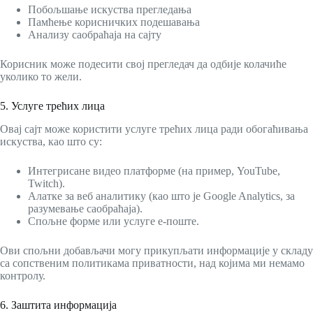
Побољшање искуства прегледања
Памћење корисничких подешавања
Анализу саобраћаја на сајту
Корисник може подесити свој прегледач да одбије колачиће
уколико то жели.
5. Услуге трећих лица
Овај сајт може користити услуге трећих лица ради обогаћивања
искуства, као што су:
Интегрисане видео платформе (на пример, YouTube,
Twitch).
Алатке за веб аналитику (као што је Google Analytics, за
разумевање саобраћаја).
Спољне форме или услуге е-поште.
Ови спољни добављачи могу прикупљати информације у складу
са сопственим политикама приватности, над којима ми немамо
контролу.
6. Заштита информација