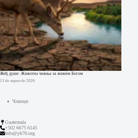
Жеђ душе: Животна чежња за живим Богом
13 de април de 2026
Чланци
Guatemala
+502 6675 6145
info@yh70.org