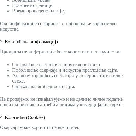
Посећене странице
Време проведено на сајту
Ове информације се користе за побољшање корисничког
искуства.
3. Коришћење информација
Прикупљене информације ће се користити искључиво за:
Одговарање на упите и поруке корисника.
Побољшање садржаја и искуства прегледања сајта.
Анализу коришћења веб-сајта у интерне статистичке
сврхе.
Одржавање безбедности сајта.
Не продајемо, не изнајмљујемо и не делимо личне податке
наших корисника са трећим лицима у комерцијалне сврхе.
4. Колачићи (Cookies)
Овај сајт може користити колачиће за: