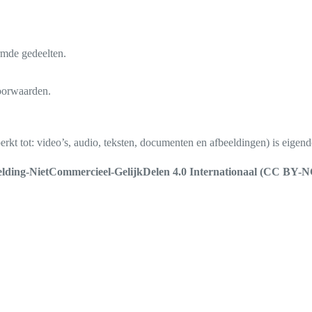
rmde gedeelten.
voorwaarden.
perkt tot: video’s, audio, teksten, documenten en afbeeldingen) is eige
ing-NietCommercieel-GelijkDelen 4.0 Internationaal (CC BY-N